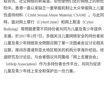
取资讯、社交网络的新渠道，却也使他们处於网络上的新危
险中。香港一直以来缺乏一套举报机制让大众举报网上儿童
性虐待材料（ Child Sexual Abuse Material, CSAM）。与此同
時，面对网上罪行（CyberCrime）和网上欺凌（Cyber
Bullying）等問题更需不同持份者共同为儿童及青少年提供
支援。於2017年2月7日，多個关注儿童网络安全的持份者就
儿童及青少年网络安全問题召開了第一次圆桌会议讨论相关
议题，席间亦邀请到亚太地区相关的机构分享海外经验。经
過研究及讨论后，与会者倡议共同籌组「网上支援协会」
（eHelp Association）作为多持份者合作平台，共同为促进
儿童及青少年线上安全和保护出一份力量。