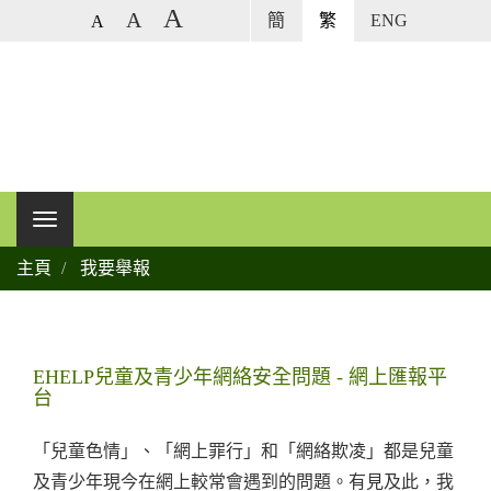
A
A
簡
繁
ENG
A
主頁
我要舉報
EHELP兒童及青少年網絡安全問題 - 網上匯報平
台
「兒童色情」、「網上罪行」和「網絡欺凌」都是兒童
及青少年現今在網上較常會遇到的問題。有見及此，我